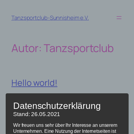
Zum
Inhalt
Tanzsportclub-Sunnisheim e.V.
springen
Autor:
Tanzsportclub
Hello world!
Welcome to WordPress. This is your first post. Edit or
Datenschutzerklärung
delete it, then start writing!
Stand: 26.05.2021
Wir freuen uns sehr über Ihr Interesse an unserem
11. Mai 2020
Unternehmen. Eine Nutzung der Internetseiten ist