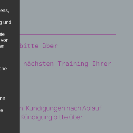
ens,
ng und
hte
 von
e uns bitte über 
ten
g zum nächsten Training Ihrer 
sche
ann.
erfolgen. Kündigungen nach Ablauf
se
e Ihre Kündigung bitte über