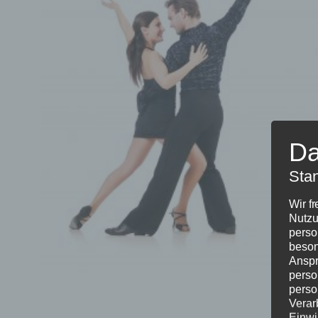
Da
Sta
Wir f
Nutzu
perso
beson
Anspr
perso
perso
Verar
Einwi