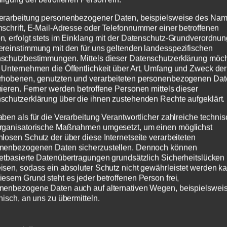
erarbeitung personenbezogener Daten, beispielsweise des Nam
nschrift, E-Mail-Adresse oder Telefonnummer einer betroffenen
n, erfolgt stets im Einklang mit der Datenschutz-Grundverordnu
ereinstimmung mit den für uns geltenden landesspezifischen
schutzbestimmungen. Mittels dieser Datenschutzerklärung möc
 Unternehmen die Öffentlichkeit über Art, Umfang und Zweck der
hriebenen Mitgliedsantrag sende Si
rhobenen, genutzten und verarbeiteten personenbezogenen Da
mieren. Ferner werden betroffene Personen mittels dieser
outlook.de
schutzerklärung über die ihnen zustehenden Rechte aufgeklärt.
und unterschriebenen Mitgliedsantra
aben als für die Verarbeitung Verantwortlicher zahlreiche techni
rganisatorische Maßnahmen umgesetzt, um einen möglichst
nlosen Schutz der über diese Internetseite verarbeiteten
nenbezogenen Daten sicherzustellen. Dennoch können
netbasierte Datenübertragungen grundsätzlich Sicherheitslücken
isen, sodass ein absoluter Schutz nicht gewährleistet werden k
iesem Grund steht es jeder betroffenen Person frei,
m Quartalsende schriftlich an den Vorstand 
nenbezogene Daten auch auf alternativen Wegen, beispielswei
 Monatsende berücksichtigt werden. Senden Si
nisch, an uns zu übermitteln.
ook.de
riffsbestimmungen