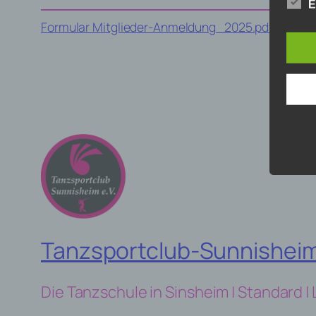
E
Formular Mitglieder-Anmeldung_2025.pdf NEU
H
Die 
Begr
Rich
Dat
wurd
die 
Gesc
Um d
verw
Wir v
folge
Tanzsportclub-Sunnisheim
Die Tanzschule in Sinsheim | Standard | 