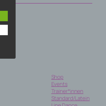
et
ür
in.
Shop
Events
Trainer*innen
Standard/Latein
Line Dance