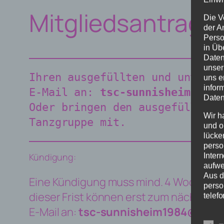
Mitgliedsantrag
Die V
der A
Perso
in Üb
Daten
unser
Ihren ausgefüllten und untersc
uns e
infor
E-Mail an: 
tsc-sunnisheim1984@
Daten
Oder bringen den ausgefüllten 
Wir h
Tanzgruppe mit.
und o
lücke
perso
Kündigung:
Inter
aufwe
Aus d
Eine Kündigung muss mind. 4 Wochen zu
perso
dieser Frist können erst zum nächsten
telefo
E-Mail an:
tsc-sunnisheim1984@outl
Beg