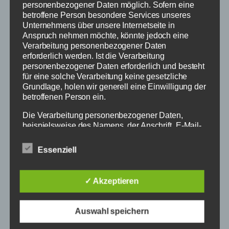
personenbezogener Daten möglich. Sofern eine
betroffene Person besondere Services unseres
Unternehmens über unsere Internetseite in
Anspruch nehmen möchte, könnte jedoch eine
Verarbeitung personenbezogener Daten
erforderlich werden. Ist die Verarbeitung
personenbezogener Daten erforderlich und besteht
für eine solche Verarbeitung keine gesetzliche
Grundlage, holen wir generell eine Einwilligung der
betroffenen Person ein.
Tanzsportclub-Sunnisheim
Die Verarbeitung personenbezogener Daten,
e.V.
beispielsweise des Namens, der Anschrift, E-Mail-
Adresse oder Telefonnummer einer betroffenen
Person, erfolgt stets im Einklang mit der
Essenziell
Die Tanzschule in Sinsheim | Standard |
Datenschutz-Grundverordnung und in
Latein | Hip-Hop | Line Dance
Übereinstimmung mit den für uns geltenden
landesspezifischen Datenschutzbestimmungen.
✓ Akzeptieren
Mittels dieser Datenschutzerklärung möchte unser
Unternehmen die Öffentlichkeit über Art, Umfang
Shop
und Zweck der von uns erhobenen, genutzten und
Auswahl speichern
Events
verarbeiteten personenbezogenen Daten
Trainer*innen
informieren. Ferner werden betroffene Personen