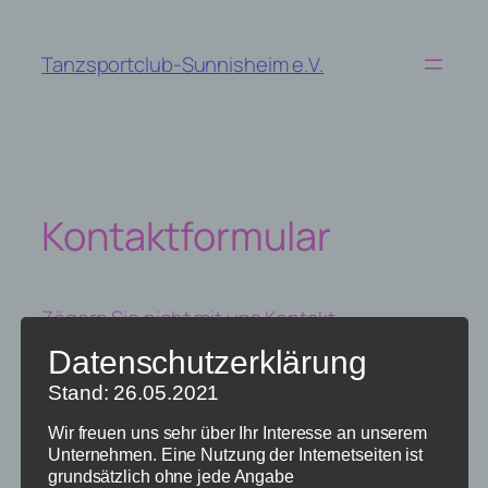
Zum
Inhalt
Tanzsportclub-Sunnisheim e.V.
springen
Kontaktformular
Zögern Sie nicht mit uns Kontakt
aufzunehmen. Über die Mailadresse TSC-
Datenschutzerklärung
Sunnisheim@gmx.de erreichen Sie uns
Stand: 26.05.2021
schnell und jederzeit.
Wir freuen uns sehr über Ihr Interesse an unserem
Wir freuen uns Sie kennenzulernen!
Unternehmen. Eine Nutzung der Internetseiten ist
grundsätzlich ohne jede Angabe