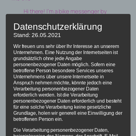
Hi there! I’m a bike messenger by
day, aspiring actor by night, and
Datenschutzerklärung
this is my website. I live in Los
Angeles, have a great dog named
Stand: 26.05.2021
Jack, and I like piña coladas. (And
Wir freuen uns sehr über Ihr Interesse an unserem
gettin‘ caught in the rain.)
Unternehmen. Eine Nutzung der Internetseiten ist
grundsätzlich ohne jede Angabe
…or something like this:
personenbezogener Daten möglich. Sofern eine
betroffene Person besondere Services unseres
The XYZ Doohickey Company was
Unternehmens über unsere Internetseite in
founded in 1971, and has been
Anspruch nehmen möchte, könnte jedoch eine
Verarbeitung personenbezogener Daten
providing quality doohickeys to
erforderlich werden. Ist die Verarbeitung
the public ever since. Located in
personenbezogener Daten erforderlich und besteht
Gotham City, XYZ employs over
für eine solche Verarbeitung keine gesetzliche
2,000 people and does all kinds of
Grundlage, holen wir generell eine Einwilligung der
betroffenen Person ein.
awesome things for the Gotham
community.
Die Verarbeitung personenbezogener Daten,
beispielsweise des Namens, der Anschrift, E-Mail-