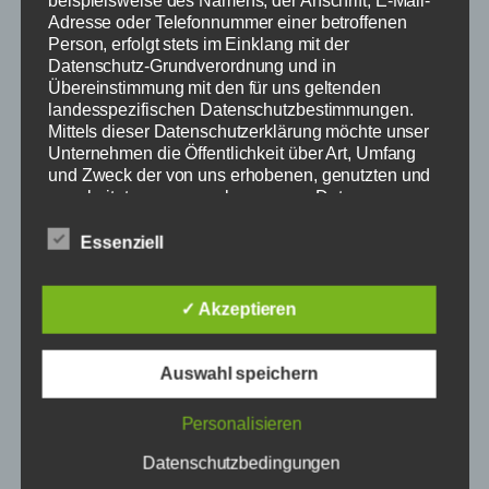
As a new WordPress user, you should go to
Adresse oder Telefonnummer einer betroffenen
Person, erfolgt stets im Einklang mit der
your dashboard
to delete this page and
Datenschutz-Grundverordnung und in
create new pages for your content. Have
Übereinstimmung mit den für uns geltenden
fun!
landesspezifischen Datenschutzbestimmungen.
Mittels dieser Datenschutzerklärung möchte unser
Unternehmen die Öffentlichkeit über Art, Umfang
und Zweck der von uns erhobenen, genutzten und
verarbeiteten personenbezogenen Daten
informieren. Ferner werden betroffene Personen
mittels dieser Datenschutzerklärung über die ihnen
Essenziell
zustehenden Rechte aufgeklärt.
Wir haben als für die Verarbeitung Verantwortlicher
✓ Akzeptieren
zahlreiche technische und organisatorische
Maßnahmen umgesetzt, um einen möglichst
lückenlosen Schutz der über diese Internetseite
Tanzsportclub-Sunnisheim
Auswahl speichern
verarbeiteten personenbezogenen Daten
e.V.
sicherzustellen. Dennoch können Internetbasierte
Personalisieren
Datenübertragungen grundsätzlich
Sicherheitslücken aufweisen, sodass ein absoluter
Datenschutzbedingungen
Die Tanzschule in Sinsheim | Standard |
Schutz nicht gewährleistet werden kann. Aus